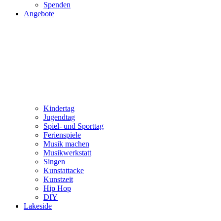
Spenden
Angebote
Kindertag
Jugendtag
Spiel- und Sporttag
Ferienspiele
Musik machen
Musikwerkstatt
Singen
Kunstattacke
Kunstzeit
Hip Hop
DIY
Lakeside