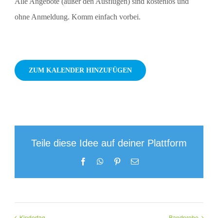
Alle Angebote (außer den Ausflügen) sind kostenlos und
ohne Anmeldung. Komm einfach vorbei.
ZUM KALENDER HINZUFÜGEN
Teile diese Idee auf deiner Plattform
Facebook
WhatsApp
Pinterest
E-
Mail
Kindertag
Bandprobe