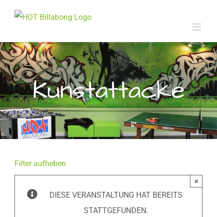
Zum
Inhalt
springen
Kunstattacke
Filter aufheben
×
DIESE VERANSTALTUNG HAT BEREITS
STATTGEFUNDEN.