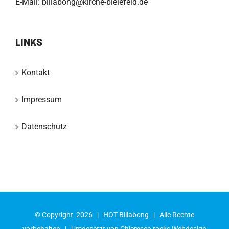
E-Mail:
billabong@kirche-bielefeld.de
LINKS
Kontakt
Impressum
Datenschutz
© Copyright
2026 |
HOT Billabong
| Alle Rechte
vorbehalten | Umgesetzt von
Chiemsee.rocks Webdesign