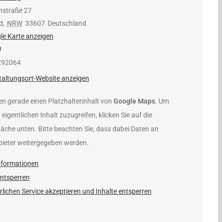
nstraße 27
d
,
NRW
33607
Deutschland
le Karte anzeigen
n
292064
taltungsort-Website anzeigen
en gerade einen Platzhalterinhalt von
Google Maps
. Um
 eigentlichen Inhalt zuzugreifen, klicken Sie auf die
läche unten. Bitte beachten Sie, dass dabei Daten an
bieter weitergegeben werden.
nformationen
entsperren
rlichen Service akzeptieren und Inhalte entsperren