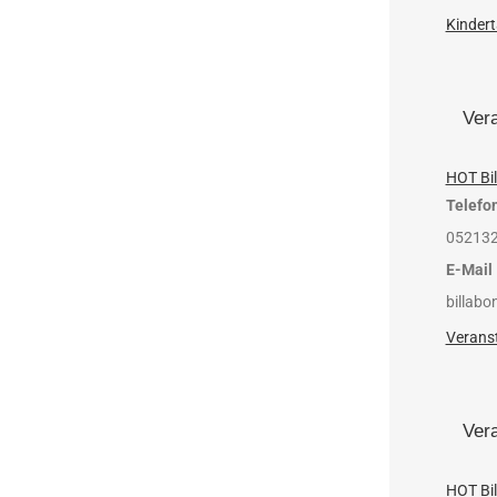
Kinder
Vera
HOT Bi
Telefo
05213
E-Mail
billabo
Veranst
Vera
HOT Bi