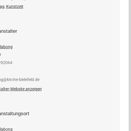
tag
,
Kunstzeit
nstalter
llabong
n
292064
ng@kirche-bielefeld.de
alter-Website anzeigen
nstaltungsort
llabong