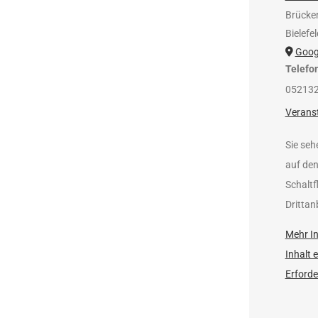
Brücke
Bielefel
Goog
Telefo
05213
Verans
Sie seh
auf den
Schaltf
Drittan
Mehr I
Inhalt 
Erforde