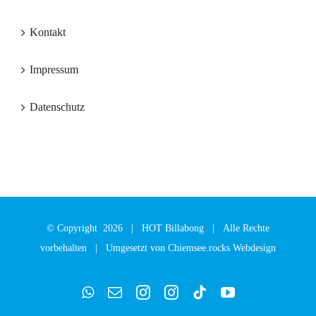
Kontakt
Impressum
Datenschutz
© Copyright
2026 |
HOT Billabong
| Alle Rechte
vorbehalten | Umgesetzt von
Chiemsee.rocks Webdesign
WhatsApp
E-
Instagram
Instagram
Tiktok
YouTube
Mail