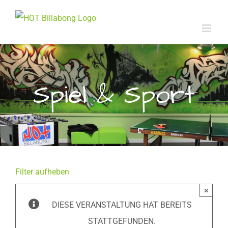
Zum
Inhalt
springen
Spiel & Sport
Filter aufheben
×
DIESE VERANSTALTUNG HAT BEREITS
STATTGEFUNDEN.