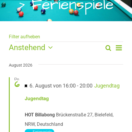
› Ferienspiele
Filter aufheben
Veranstaltungen
Anstehend
Ver
Suche
Veran
Liste
Datum
Ans
Such
wählen.
August 2026
Navi
und
Do.
6
Hervorgehoben
Ansic
6. August von 16:00
-
20:00
Jugendtag
Naviga
Jugendtag
HOT Billabong
Brückenstraße 27, Bielefeld,
NRW, Deutschland