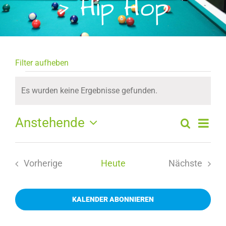
› Hip Hop
Filter aufheben
Veranstaltungen
Es wurden keine Ergebnisse gefunden.
Hinweis
Anstehende
Ver
Suche
Veran
Liste
Datum
Ans
Such
wählen.
Navi
Vorherige
Heute
Nächste
und
Veranstaltungen
Veranstal
Ansic
KALENDER ABONNIEREN
Naviga