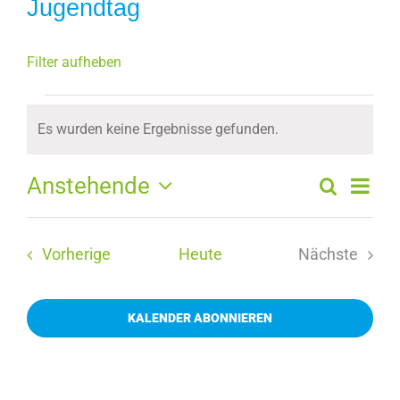
Jugendtag
Filter aufheben
Veranstaltungen
Es wurden keine Ergebnisse gefunden.
Hinweis
Anstehende
Ver
Suche
Veran
Zusamm
Datum
Ans
auswählen.
Such
Nav
Veranstaltungen
Vorherige
Heute
Nächste
und
Veranstal
Ansic
KALENDER ABONNIEREN
Navig