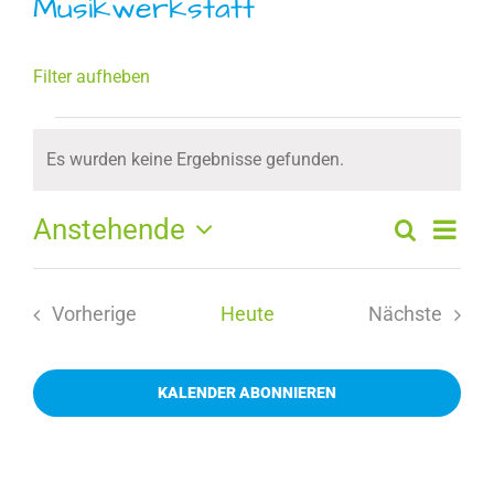
Musikwerkstatt
Filter aufheben
Veranstaltungen
Es wurden keine Ergebnisse gefunden.
Hinweis
Ver
Anstehende
Suche
Veran
Zusamm
Datum
Ans
Such
auswählen.
Navi
Vorherige
Heute
Nächste
und
Veranstaltungen
Veranstal
Ansic
KALENDER ABONNIEREN
Naviga