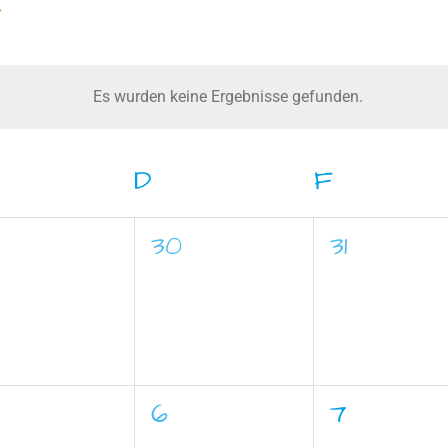
Es wurden keine Ergebnisse gefunden.
Hinweis
ITTWOCH
D
DONNERSTAG
F
FREITAG
0
0
9
30
31
ranstaltungen,
Veranstaltungen,
Veranstal
0
0
6
7