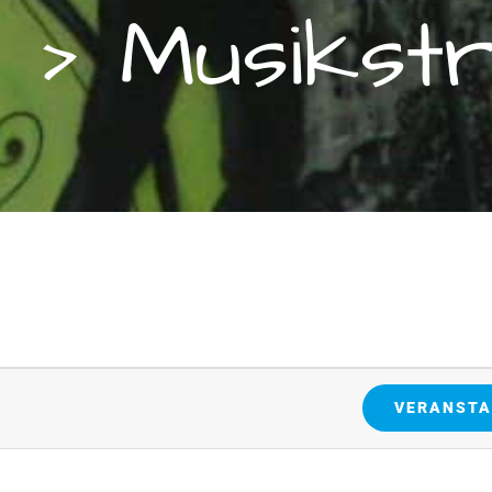
6
› Musikstr
en
VERANSTA