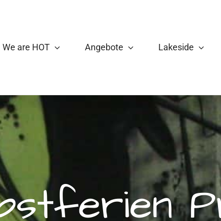
We are HOT
Angebote
Lakeside
rbstferien 