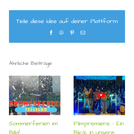
Teile diese Idee auf deiner Plattform
Facebook
WhatsApp
Pinterest
E-
Mail
Ähnliche Beiträge
Sommerferien im
Filmpremiere – Ein
Billa!
Blick in unsere