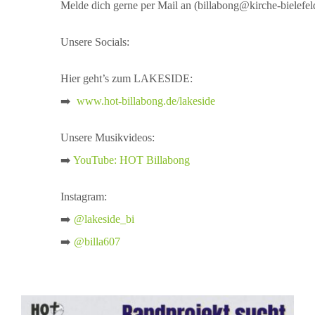
Melde dich gerne per Mail an (billabong@kirche-bielefel
Unsere Socials:
Hier geht’s zum LAKESIDE:
➡️
www.hot-billabong.de/lakeside
Unsere Musikvideos:
➡️
YouTube: HOT Billabong
Instagram:
➡️
@lakeside_bi
➡️
@billa607