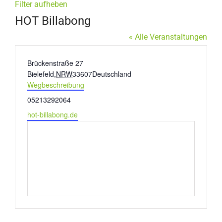
Filter aufheben
HOT Billabong
« Alle Veranstaltungen
Adresse
Brückenstraße 27
Bielefeld
,
NRW
33607
Deutschland
Wegbeschreibung
Telefon
05213292064
Webseite
hot-billabong.de