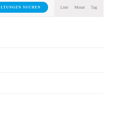
Veranstalt
Liste
Monat
Tag
ALTUNGEN SUCHEN
Ansichten-
Navigation