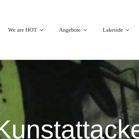
We are HOT
Angebote
Lakeside
Kunstattack