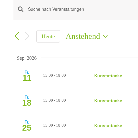
Veranstaltung
Veranstaltungen
Bitte
Schlüsselwort
Suche
eingeben.
Anstehend
Heute
Suche
Datum
und
auswählen.
nach
Sep. 2026
Veranstaltungen
Ansichten,
Schlüsselwort.
Fr.
Kunstattacke
15:00
-
18:00
11
Navigation
Fr.
Kunstattacke
15:00
-
18:00
18
Fr.
Kunstattacke
15:00
-
18:00
25