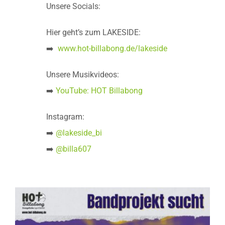
Unsere Socials:
Hier geht’s zum LAKESIDE:
➡️
www.hot-billabong.de/lakeside
Unsere Musikvideos:
➡️
YouTube: HOT Billabong
Instagram:
➡️
@lakeside_bi
➡️
@billa607