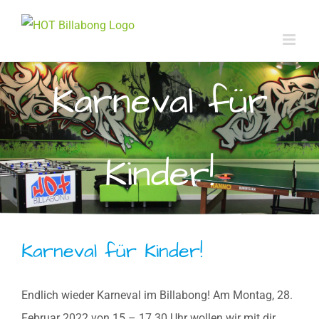
Zum
Inhalt
springen
Karneval für
Kinder!
Karneval für Kinder!
Endlich wieder Karneval im Billabong! Am Montag, 28.
Februar 2022 von 15 – 17.30 Uhr wollen wir mit dir