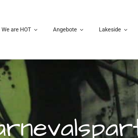
We are HOT
Angebote
Lakeside
arnevalspart