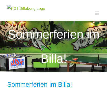
Zum
Inhalt
springen
Sommerferien im
Billa!
Sommerferien im Billa!