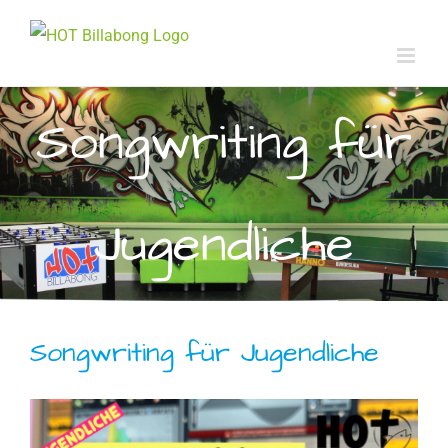
Zum
Inhalt
springen
Songwriting für
Jugendliche
Songwriting für Jugendliche