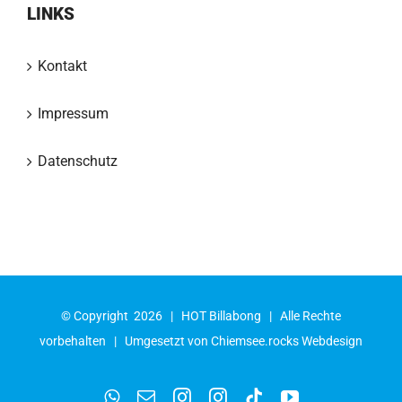
LINKS
Kontakt
Impressum
Datenschutz
© Copyright
2026 |
HOT Billabong
| Alle Rechte
vorbehalten | Umgesetzt von
Chiemsee.rocks Webdesign
WhatsApp
E-
Instagram
Instagram
Tiktok
YouTube